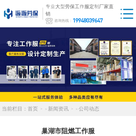
专业大型劳保工作服定制厂家直
销
19948039647
咨询热线：
当前栏目：
首页
新闻资讯
公司动态
>
>
巢湖市阻燃工作服