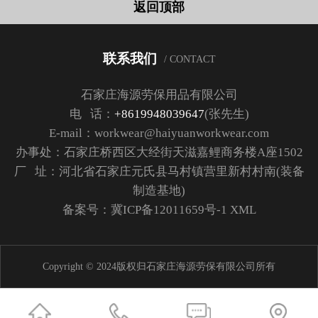
返回顶部
联系我们
/ CONTACT
石家庄海源劳保用品有限公司
电 话：
+8619948039647
(张先生)
E-mail：workwear@haiyuanworkwear.com
办事处：石家庄桥西区大经街天滋嘉鲤商务楼A座1502
厂 址：河北省石家庄元氏县马村镇营里新村村南(装备
制造基地)
备案号：
冀ICP备12011659号-1
XML
Copyright © 2024版权归石家庄海源劳保有限公司所有