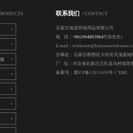
联系我们
 PRODUCTS
/ CONTACT
石家庄海源劳保用品有限公司
电 话：
+8619948039647
(张先生)
E-mail：workwear@haiyuanworkwear.c
办事处：石家庄桥西区大经街天滋嘉鲤商
电服
厂 址：河北省石家庄元氏县马村镇营里
备案号：
冀ICP备12011659号-1
XML