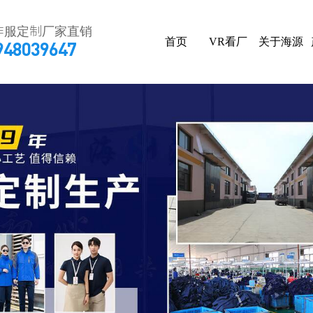
作服定制厂家直销
首页
VR看厂
关于海源
948039647