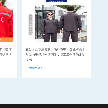
求日益增
在当今竞争激烈的市场环境中，企业对员工
环卫
保护意识
形象的重视越来越明显，员工工作服的定制
分，
成为···
要性··
查看更多+
查看