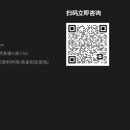
扫码立即咨询
om
务楼A座1502
新村村南(装备制造基地)