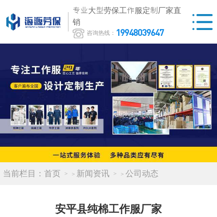
专业大型劳保工作服定制厂家直
销
19948039647
咨询热线：
当前栏目：
首页
新闻资讯
公司动态
>
>
安平县纯棉工作服厂家