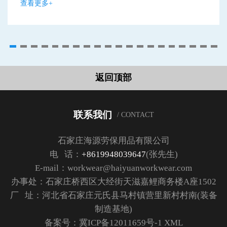
查看更多+
返回顶部
联系我们
/ CONTACT
石家庄海源劳保用品有限公司
电 话：
+8619948039647
(张先生)
E-mail：workwear@haiyuanworkwear.com
办事处：石家庄桥西区大经街天滋嘉鲤商务楼A座1502
厂 址：河北省石家庄元氏县马村镇营里新村村南(装备
制造基地)
备案号：
冀ICP备12011659号-1
XML