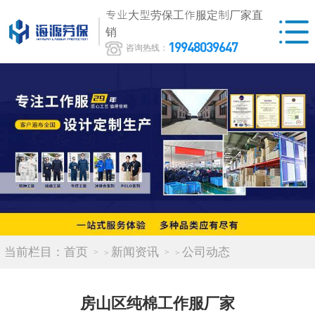
专业大型劳保工作服定制厂家直
销
19948039647
咨询热线：
当前栏目：
首页
新闻资讯
公司动态
>
>
房山区纯棉工作服厂家