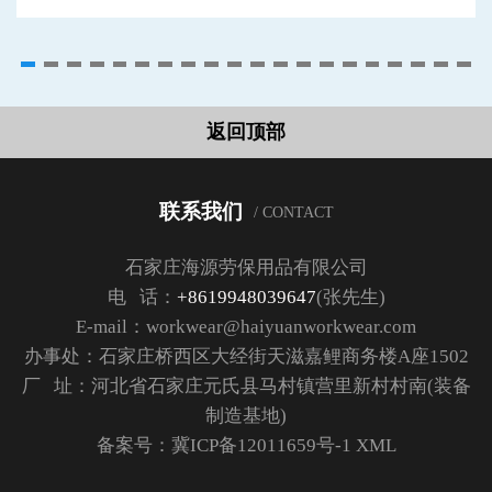
返回顶部
联系我们
/ CONTACT
石家庄海源劳保用品有限公司
电 话：
+8619948039647
(张先生)
E-mail：workwear@haiyuanworkwear.com
办事处：石家庄桥西区大经街天滋嘉鲤商务楼A座1502
厂 址：河北省石家庄元氏县马村镇营里新村村南(装备
制造基地)
备案号：
冀ICP备12011659号-1
XML