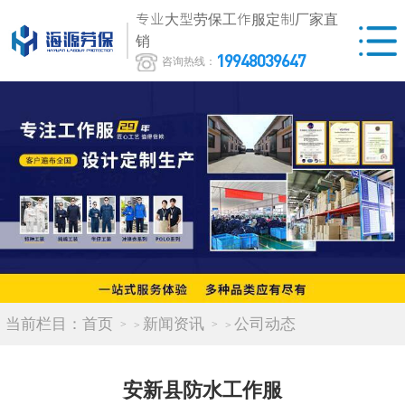
专业大型劳保工作服定制厂家直
销
19948039647
咨询热线：
当前栏目：
首页
新闻资讯
公司动态
>
>
安新县防水工作服