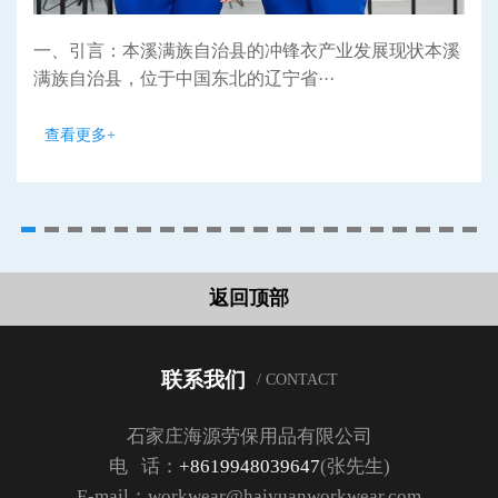
一、引言：本溪满族自治县的冲锋衣产业发展现状本溪
满族自治县，位于中国东北的辽宁省···
查看更多+
返回顶部
联系我们
/ CONTACT
石家庄海源劳保用品有限公司
电 话：
+8619948039647
(张先生)
E-mail：workwear@haiyuanworkwear.com