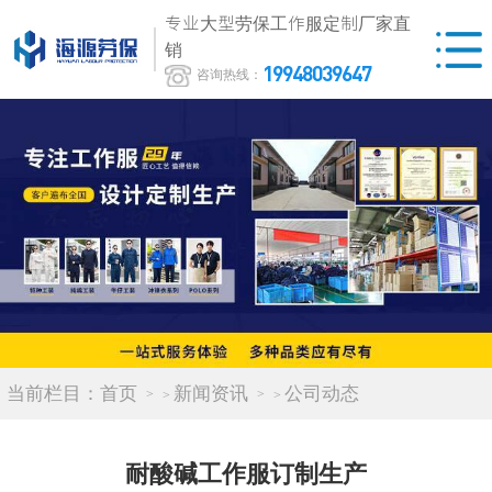
专业大型劳保工作服定制厂家直
销
19948039647
咨询热线：
当前栏目：
首页
新闻资讯
公司动态
>
>
耐酸碱工作服订制生产