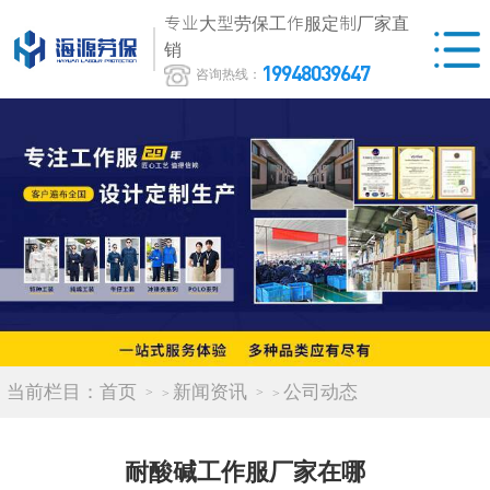
专业大型劳保工作服定制厂家直
销
19948039647
咨询热线：
当前栏目：
首页
新闻资讯
公司动态
>
>
耐酸碱工作服厂家在哪