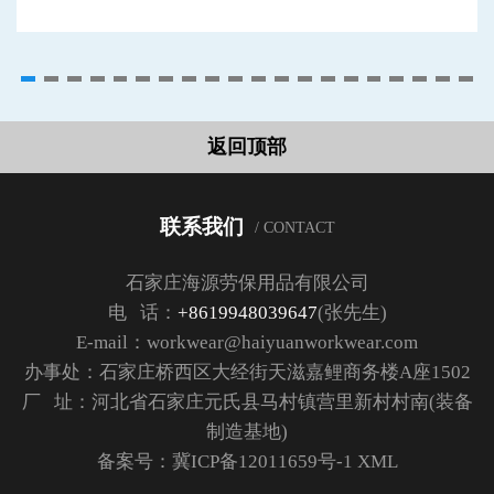
返回顶部
联系我们
/ CONTACT
石家庄海源劳保用品有限公司
电 话：
+8619948039647
(张先生)
E-mail：workwear@haiyuanworkwear.com
办事处：石家庄桥西区大经街天滋嘉鲤商务楼A座1502
厂 址：河北省石家庄元氏县马村镇营里新村村南(装备
制造基地)
备案号：
冀ICP备12011659号-1
XML