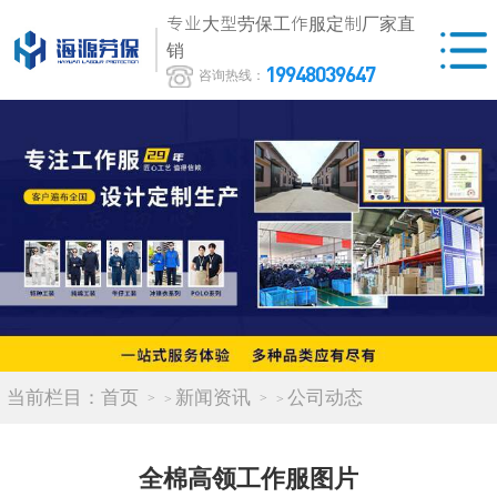
专业大型劳保工作服定制厂家直
销
19948039647
咨询热线：
当前栏目：
首页
新闻资讯
公司动态
>
>
全棉高领工作服图片