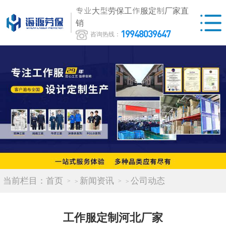
专业大型劳保工作服定制厂家直
销
19948039647
咨询热线：
当前栏目：
首页
新闻资讯
公司动态
>
>
工作服定制河北厂家