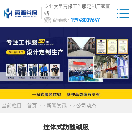
专业大型劳保工作服定制厂家直
销
19948039647
咨询热线：
当前栏目：
首页
新闻资讯
公司动态
>
>
连体式防酸碱服