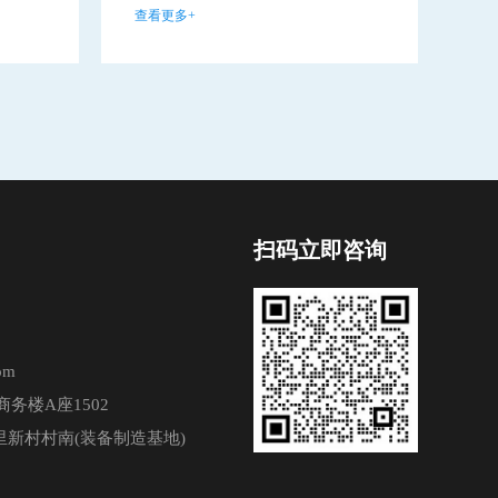
查看更多+
查看
扫码立即咨询
om
务楼A座1502
新村村南(装备制造基地)