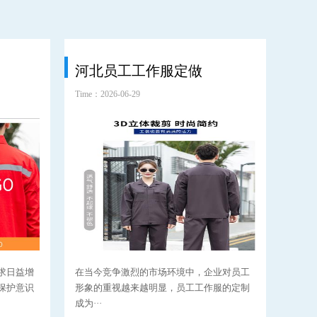
河北员工工作服定做
环
Time：2026-06-29
Time：2
求日益增
在当今竞争激烈的市场环境中，企业对员工
环卫
保护意识
形象的重视越来越明显，员工工作服的定制
分，
成为···
要性··