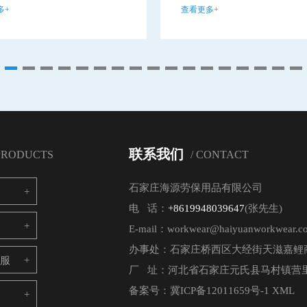
多+
查看更多+
联系我们
 PRODUCTS
/ CONTACT
石家庄海源劳保用品有限公司
电 话：
+8619948039647
(张先生)
E-mail：workwear@haiyuanworkwear.c
办事处：石家庄桥西区大经街天滋嘉鲤商
电服
厂 址：河北省石家庄元氏县马村镇营里
备案号：
冀ICP备12011659号-1
XML