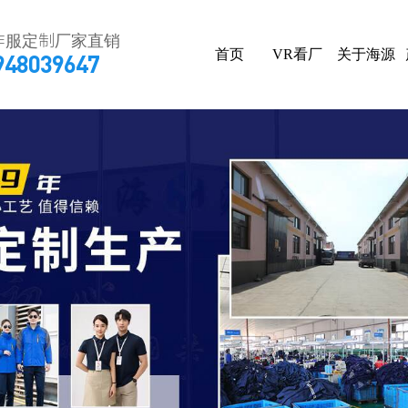
作服定制厂家直销
首页
VR看厂
关于海源
948039647