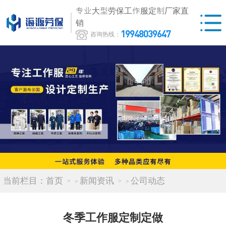
专业大型劳保工作服定制厂家直
销
19948039647
咨询热线：
当前栏目：
首页
新闻资讯
公司动态
>
>
冬季工作服定制定做