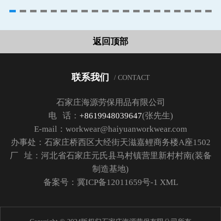
返回顶部
联系我们
/ CONTACT
石家庄海源劳保用品有限公司
电 话：
+8619948039647
(张先生)
E-mail：workwear@haiyuanworkwear.com
办事处：石家庄桥西区大经街天滋嘉鲤商务楼A座1502
厂 址：河北省石家庄元氏县马村镇营里新村村南(装备
制造基地)
备案号：
冀ICP备12011659号-1
XML