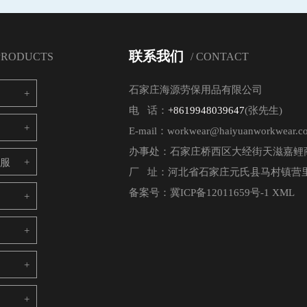
联系我们
 PRODUCTS
/ CONTACT
石家庄海源劳保用品有限公司
电 话：
+8619948039647
(张先生)
E-mail：workwear@haiyuanworkwear.c
办事处：石家庄桥西区大经街天滋嘉鲤商
电服
厂 址：河北省石家庄元氏县马村镇营里
备案号：
冀ICP备12011659号-1
XML