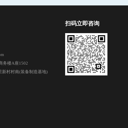
扫码立即咨询
om
务楼A座1502
新村村南(装备制造基地)