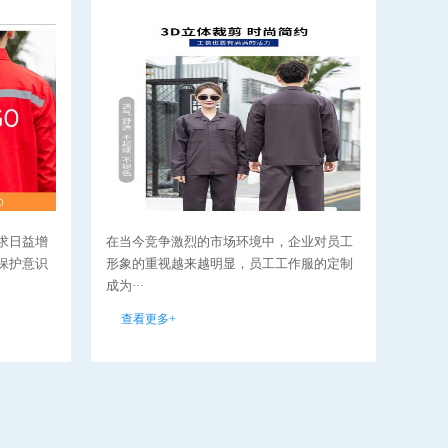
求日益增
在当今竞争激烈的市场环境中，企业对员工
环卫
保护意识
形象的重视越来越明显，员工工作服的定制
分，
成为···
要性··
查看更多+
查看