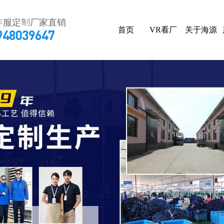
作服定制厂家直销
首页
VR看厂
关于海源
948039647