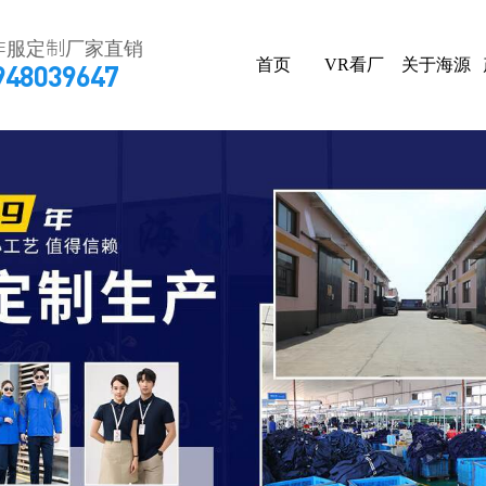
作服定制厂家直销
首页
VR看厂
关于海源
948039647