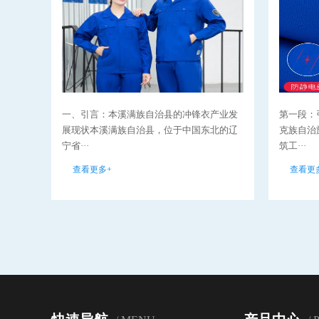
一、引言：本溪满族自治县的冲锋衣产业发
第一段：
展现状本溪满族自治县，位于中国东北的辽
克族自治
宁省···
筑工···
查看更多+
查看更