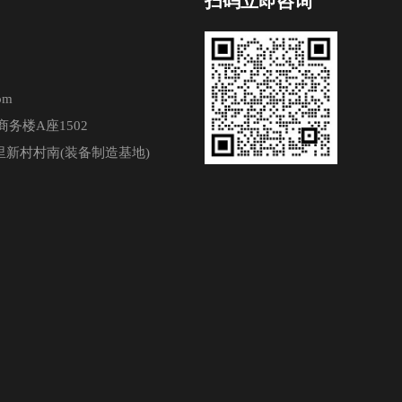
扫码立即咨询
om
务楼A座1502
新村村南(装备制造基地)