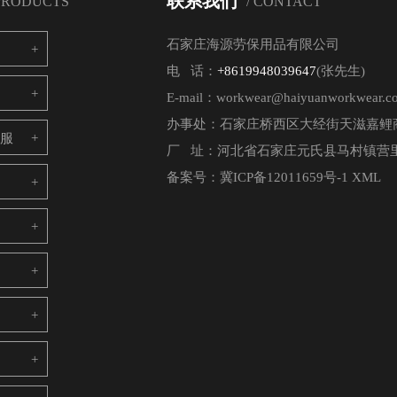
联系我们
 PRODUCTS
/ CONTACT
石家庄海源劳保用品有限公司
电 话：
+8619948039647
(张先生)
E-mail：workwear@haiyuanworkwear.c
办事处：石家庄桥西区大经街天滋嘉鲤商
电服
厂 址：河北省石家庄元氏县马村镇营里
备案号：
冀ICP备12011659号-1
XML