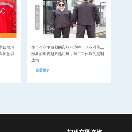
求日益增
在当今竞争激烈的市场环境中，企业对员工
环卫
保护意识
形象的重视越来越明显，员工工作服的定制
分，
成为···
要性··
查看更多+
查看