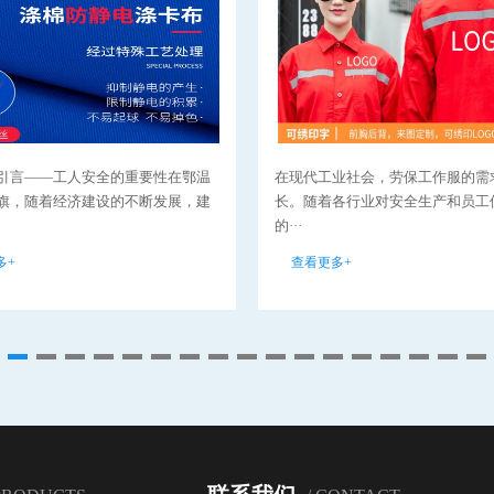
引言——工人安全的重要性在鄂温
在现代工业社会，劳保工作服的需
旗，随着经济建设的不断发展，建
长。随着各行业对安全生产和员工
的···
多+
查看更多+