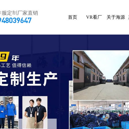
作服定制厂家直销
首页
VR看厂
关于海源
948039647