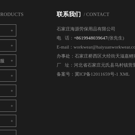
联系我们
 PRODUCTS
/ CONTACT
石家庄海源劳保用品有限公司
电 话：
+8619948039647
(张先生)
E-mail：workwear@haiyuanworkwear.c
办事处：石家庄桥西区大经街天滋嘉鲤商
电服
厂 址：河北省石家庄元氏县马村镇营里
备案号：
冀ICP备12011659号-1
XML