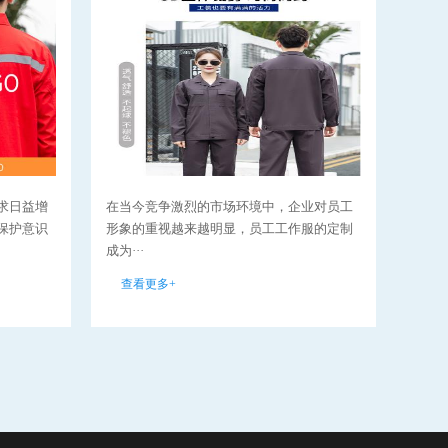
求日益增
在当今竞争激烈的市场环境中，企业对员工
环卫
保护意识
形象的重视越来越明显，员工工作服的定制
分，
成为···
要性··
查看更多+
查看