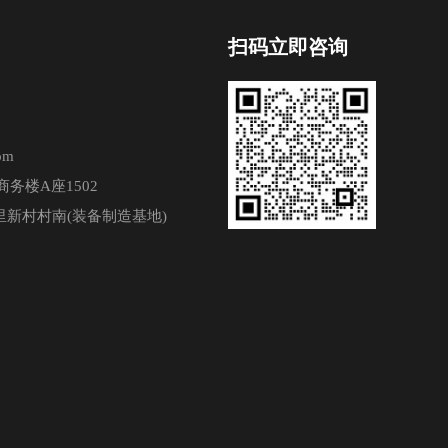
扫码立即咨询
om
务楼A座1502
新村村南(装备制造基地)