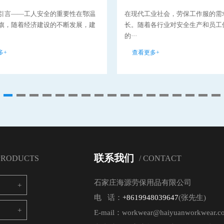
引言——工人安全的重要性在鄂温
在现代工业社会，劳保工作服的需
旗，随着经济建设的不断发展，建
长。随着各行业对安全生产和员工
的···
多+
查看更多+
联系我们
 PRODUCTS
/ CONTACT
石家庄海源劳保用品有限公司
电 话：
+8619948039647
(张先生)
E-mail：workwear@haiyuanworkwear.c