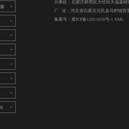
办事处：石家庄桥西区大经街天滋嘉鲤商
电服
厂 址：河北省石家庄元氏县马村镇营里
备案号：
冀ICP备12011659号-1
XML
制