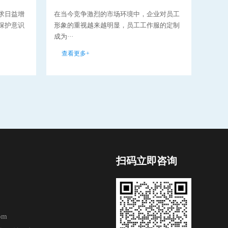
求日益增
在当今竞争激烈的市场环境中，企业对员工
环卫
保护意识
形象的重视越来越明显，员工工作服的定制
分，
成为···
要性··
查看更多+
查看
扫码立即咨询
om