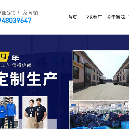
作服定制厂家直销
首页
VR看厂
关于海源
948039647