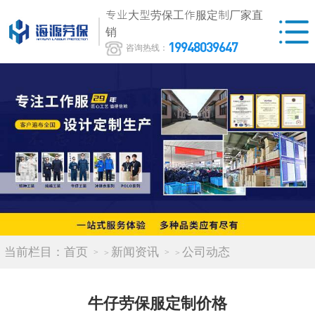
专业大型劳保工作服定制厂家直
销
19948039647
咨询热线：
当前栏目：
首页
新闻资讯
公司动态
>
>
牛仔劳保服定制价格