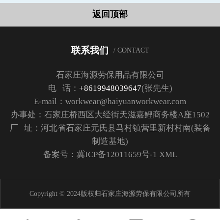
返回顶部
联系我们
/ CONTACT
石家庄海源劳保用品有限公司
电 话：
+8619948039647
(张先生)
E-mail：workwear@haiyuanworkwear.com
办事处：石家庄桥西区大经街天滋嘉鲤商务楼A座1502
厂 址：河北省石家庄元氏县马村镇营里新村村南(装备
制造基地)
备案号：
冀ICP备12011659号-1
XML
Copyright © 2024版权归石家庄海源劳保有限公司所有