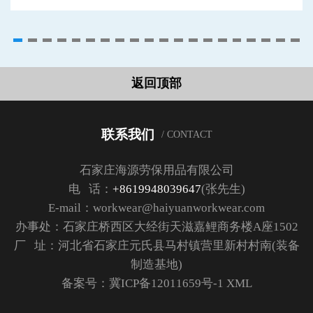
返回顶部
联系我们
/ CONTACT
石家庄海源劳保用品有限公司
电 话：
+8619948039647
(张先生)
E-mail：workwear@haiyuanworkwear.com
办事处：石家庄桥西区大经街天滋嘉鲤商务楼A座1502
厂 址：河北省石家庄元氏县马村镇营里新村村南(装备
制造基地)
备案号：
冀ICP备12011659号-1
XML