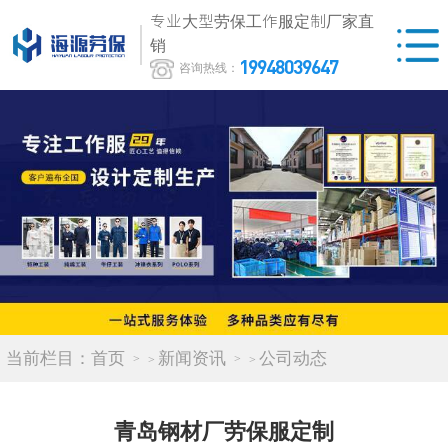
专业大型劳保工作服定制厂家直
销
19948039647
咨询热线：
当前栏目：
首页
新闻资讯
公司动态
>
>
青岛钢材厂劳保服定制