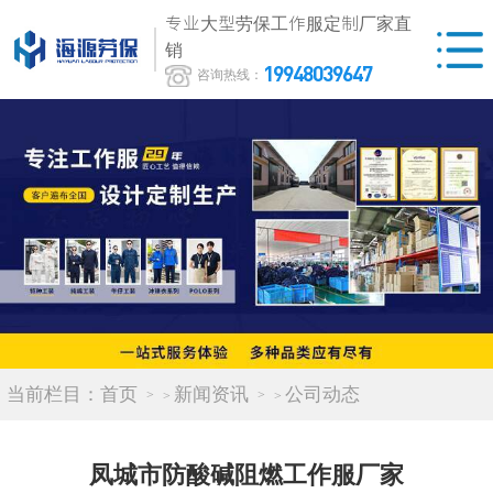
专业大型劳保工作服定制厂家直
销
19948039647
咨询热线：
当前栏目：
首页
新闻资讯
公司动态
>
>
凤城市防酸碱阻燃工作服厂家