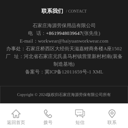
联系我们
/ CONTACT
石家庄海源劳保用品有限公司
电 话：
+8619948039647
(张先生)
E-mail：workwear@haiyuanworkwear.com
办事处：石家庄桥西区大经街天滋嘉鲤商务楼A座1502
厂 址：河北省石家庄元氏县马村镇营里新村村南(装备
制造基地)
备案号：
冀ICP备12011659号-1
XML
Copyright © 2024版权归石家庄海源劳保有限公司所有
返回首页
拨号
短信
联系