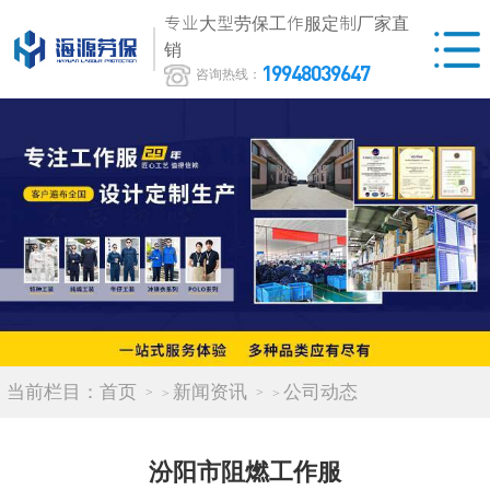
专业大型劳保工作服定制厂家直
销
19948039647
咨询热线：
当前栏目：
首页
新闻资讯
公司动态
>
>
汾阳市阻燃工作服