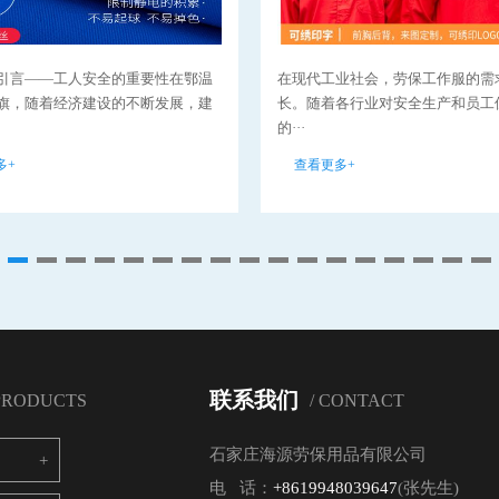
引言——工人安全的重要性在鄂温
在现代工业社会，劳保工作服的需
旗，随着经济建设的不断发展，建
长。随着各行业对安全生产和员工
的···
多+
查看更多+
联系我们
 PRODUCTS
/ CONTACT
石家庄海源劳保用品有限公司
电 话：
+8619948039647
(张先生)