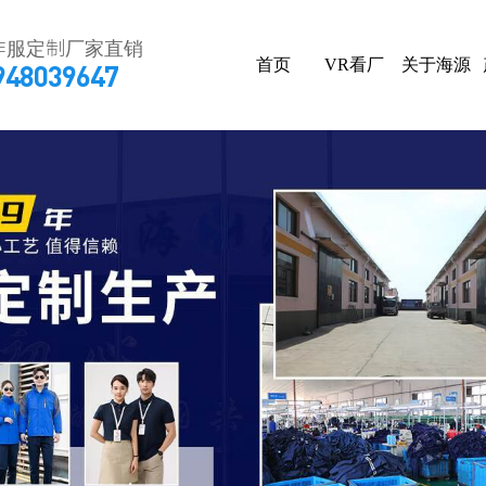
作服定制厂家直销
首页
VR看厂
关于海源
948039647