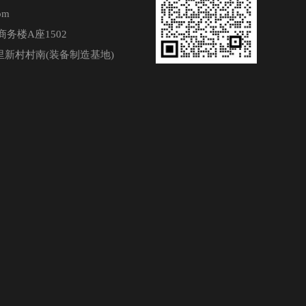
om
务楼A座1502
新村村南(装备制造基地)