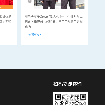
求日益增
在当今竞争激烈的市场环境中，企业对员工
环卫
保护意识
形象的重视越来越明显，员工工作服的定制
分，
成为···
要性··
查看更多+
查看
扫码立即咨询