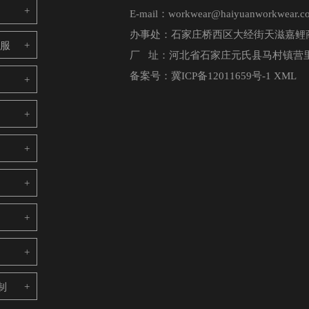
E-mail：workwear@haiyuanworkwear.c
办事处：石家庄桥西区大经街天滋嘉鲤商
电服
厂 址：河北省石家庄元氏县马村镇营里
备案号：
冀ICP备12011659号-1
XML
制