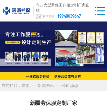
专业大型劳保工作服定制厂家直
销
19948039647
咨询热线：
当前栏目：
首页
新闻资讯
公司动态
>
>
新疆劳保服定制厂家