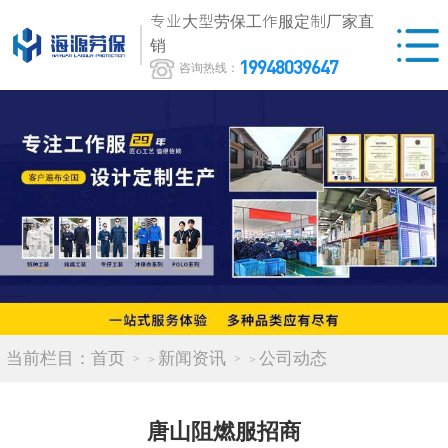
专业大型劳保工作服定制厂家直
销
19948039647
咨询热线：
当前栏目：
首页
新闻资讯
公司动态
>
>
唐山阻燃服招商