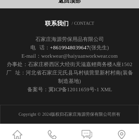
返回顶部
联系我们
/ CONTACT
石家庄海源劳保用品有限公司
电 话：
+8619948039647
(张先生)
E-mail：workwear@haiyuanworkwear.com
办事处：石家庄桥西区大经街天滋嘉鲤商务楼A座1502
厂 址：河北省石家庄元氏县马村镇营里新村村南(装备
制造基地)
备案号：
冀ICP备12011659号-1
XML
Copyright © 2024版权归石家庄海源劳保有限公司所有