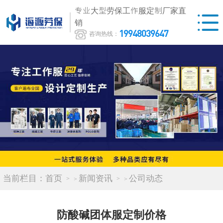
专业大型劳保工作服定制厂家直
销
19948039647
咨询热线：
当前栏目：
首页
新闻资讯
公司动态
>
>
防酸碱团体服定制价格