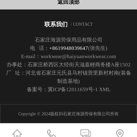
返回顶部
联系我们
/ CONTACT
石家庄海源劳保用品有限公司
电 话：
+8619948039647
(张先生)
E-mail：workwear@haiyuanworkwear.com
办事处：石家庄桥西区大经街天滋嘉鲤商务楼A座1502
厂 址：河北省石家庄元氏县马村镇营里新村村南(装备
制造基地)
备案号：
冀ICP备12011659号-1
XML
Copyright © 2024版权归石家庄海源劳保有限公司所有