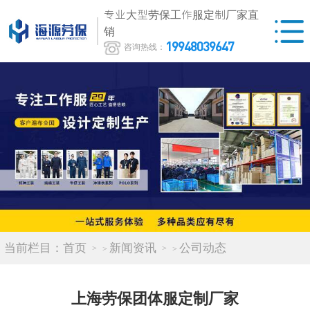
专业大型劳保工作服定制厂家直
销
19948039647
咨询热线：
当前栏目：
首页
新闻资讯
公司动态
>
>
上海劳保团体服定制厂家