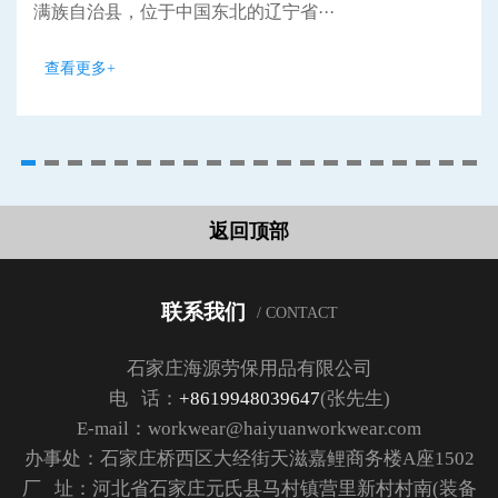
满族自治县，位于中国东北的辽宁省···
查看更多+
返回顶部
联系我们
/ CONTACT
石家庄海源劳保用品有限公司
电 话：
+8619948039647
(张先生)
E-mail：workwear@haiyuanworkwear.com
办事处：石家庄桥西区大经街天滋嘉鲤商务楼A座1502
厂 址：河北省石家庄元氏县马村镇营里新村村南(装备