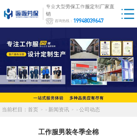
专业大型劳保工作服定制厂家直
销
19948039647
咨询热线：
当前栏目：
首页
新闻资讯
公司动态
>
>
工作服男装冬季全棉